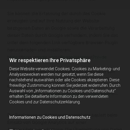
Sie können die Erfassung der durch das Cookie
erzeugten und auf Ihre Nutzung der Website
bezogenen Daten an Google sowie die Verarbeitung
dieser Daten durch Google verhindern, indem Sie das
unter dem folgenden Link verfügbare Browser-Plugin
herunterladen und installieren:
https://tools.google.com/dlpage/gaoptout?hl=de
Wir respektieren Ihre Privatsphäre
Diese Website verwendet Cookies. Cookies zu Marketing- und
Eine Anleitung, wie Sie ebenfalls das Speichern von
Analysezwecken werden nur gesetzt, wenn Sie diese
Daten durch Google verhindern können, finden Sie
nachstehend auswählen oder alle Cookies akzeptieren. Diese
freiwillige Zustimmung können Sie jederzeit widerrufen. Durch
unter folgendem Link:
Auswahl von „Informationen zu Cookies und Datenschutz“
https://developers.google.com/analytics/devguides/...
erhalten Sie detaillierte Information zu den verwendeten
Cookies und zur Datenschutzerklärung.
Die Beziehung zum Webanalyseanbieter basiert beim
Informationen zu Cookies und Datenschutz
Einsatz von Google Analytics auf einer
Auftragsdatenverarbeitung. Die Übermittlung von Daten